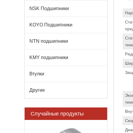
NSK Подшипники
Нар
Ста
KOYO Подшипники
пре
Ста
NTN подшипники
тем
Ряд
KMY подшипники
Шир
Защ
Втулки
Другие
Эко
тем
Вну
Случайные продукты
Ско
1205 сфер
Диа