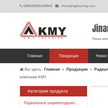
008618905418843
china@qgbearing.com


Jina
Наша комп
Главная
Продукции
Новос
Вы здесь:
Главная
»
Продукции
»
Радиа
компании KMY
Категория продукта
Радиальные шарикоподшипники