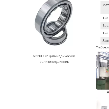
Мат
Тип
Вес,
Тип
Заз
Фабрки
N220ECP цилиндрический
роликоподшипник