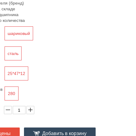
теля (бренд)
а складе
дшипника
о количества
шариковый
сталь
25*47*12
ив
280
цены
Добавить в корзину