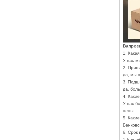
Вапрос
1. Кака
У нас м
2. Прин
да, мы 
3. Подш
да, бол
4. Каки
У нас б
цены
5. Каки
Банковс
6. Срок 
1-5 дне