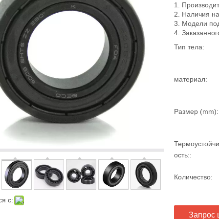
1. Производи
2. Наличия н
3. Модели по
4. Заказанног
Тип тела:
материал:
Размер (mm):
Термоустойч
ость::
Количество:
я с:
Запрос 