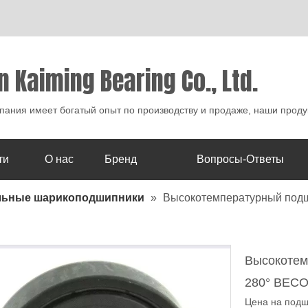
n Kaiming Bearing Co., Ltd.
ания имеет богатый опыт по производству и продаже, наши проду
ти
О нас
Бренд
Вопросы-Ответы
льные шарикоподшипники
»
Высокотемпературный подш
Высокотем
280° BECO
Цена на подш