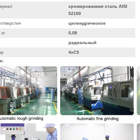
ериал
хромированная сталь AISI
52100
 отверстия
цилиндрическое
 кг
0,08
радиальный
ор
4xC5
а: