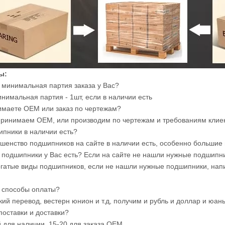
ы:
я минимальная партия заказа у Вас?
инимальная партия - 1шт, если в наличии есть
имаете OEM или заказ по чертежам?
принимаем OEM, или производим по чертежам и требованиям клие
ипники в наличии есть?
ьшенство подшипников на сайте в наличии есть, особенно большие
е подшипники у Вас есть? Если на сайте не нашли нужные подшипни
огатые виды подшипников, если не нашли нужные подшипники, нап
е способы оплаты?
кий перевод, вестерн юнион и т.д, получим и рубль и доллар и юан
поставки и доставки?
й для наличии, 15-20 для заказа OEM