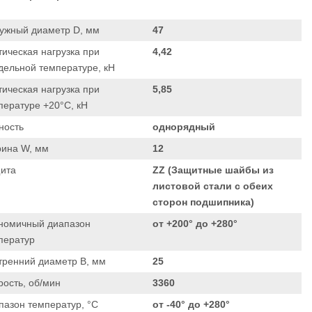
ужный диаметр D, мм
47
тическая нагрузка при
4,42
дельной температуре, кН
тическая нагрузка при
5,85
пературе +20°С, кН
ность
однорядный
ина W, мм
12
ита
ZZ (Защитные шайбы из
листовой стали с обеих
сторон подшипника)
номичный диапазон
от +200° до +280°
ператур
тренний диаметр B, мм
25
рость, об/мин
3360
ический шарикоподшипник
111218 (1218K) сферический
пазон температур, °C
от -40° до +280°
шарикоподшипник