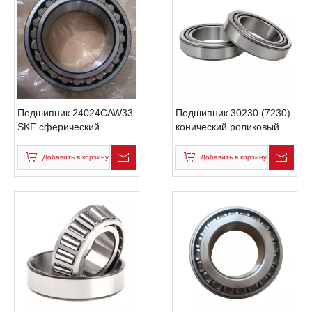
Подшипник 24024CAW33
Подшипник 30230 (7230)
SKF сферический
конический роликовый
роликовый размеры
бренд KMY из Китая
(120x180x60)
размеры 150x270x45мм
Добавить в корзину
Добавить в корзину
хорошее качество своя
фабрика