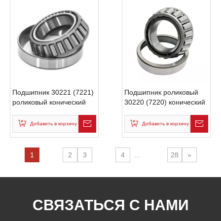
Подшипник 30221 (7221)
Подшипник роликовый
роликовый конический
30220 (7220) конический
KMY бренд из Китая
KMY оптом из Китая по
размеры 105x190x36мм
размерам 100x180x37
Добавить в корзину
Добавить в корзину
по выгодней цене
для машины
1
2
3
4
...
28
»
СВЯЗАТЬСЯ С НАМИ