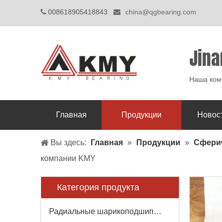
008618905418843
china@qgbearing.com


Jina
Наша комп
Главная
Продукции
Новос
Вы здесь:
Главная
»
Продукции
»
Сфери
компании KMY
Категория продукта
Радиальные шарикоподшипники