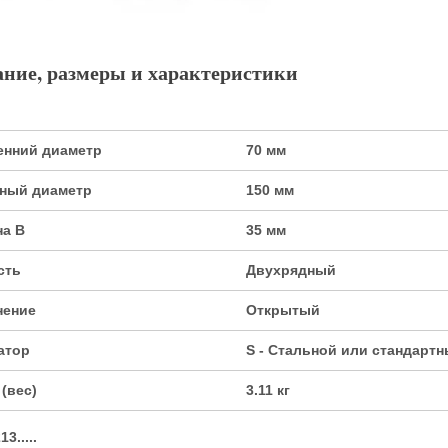
ние, размеры и характеристики
енний диаметр
70 мм
ный диаметр
150 мм
а B
35 мм
сть
Двухрядный
нение
Открытый
атор
S - Стальной или стандарт
(вес)
3.11 кг
алог 80108 Подшипник
111208 (1208K) сферический
3.....
шарикоподшипник