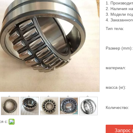
1. Производи
2. Наличия н
3. Модели по
4. Заказанног
Тип тела:
Размер (mm):
материал:
масса (кг):
Количество:
я с:
Запрос 