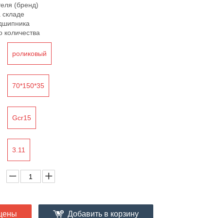
теля (бренд)
а складе
дшипника
о количества
роликовый
70*150*35
Gcr15
3.11
цены
Добавить в корзину