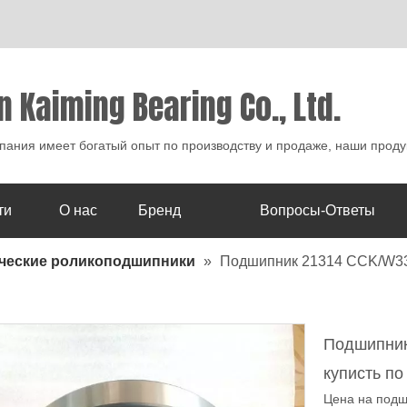
n Kaiming Bearing Co., Ltd.
ания имеет богатый опыт по производству и продаже, наши проду
ти
О нас
Бренд
Вопросы-Ответы
ческие роликоподшипники
»
Подшипник 21314 CCK/W33 
Подшипни
куписть п
Цена на подш