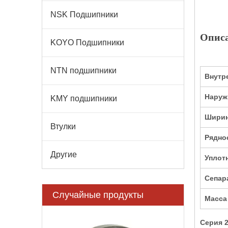
NSK Подшипники
Описа
KOYO Подшипники
NTN подшипники
Внутр
Наруж
KMY подшипники
Ширин
Втулки
Рядно
Другие
Уплот
Сепар
Случайные продукты
Масса 
6008-2Z, ан
Серия 21