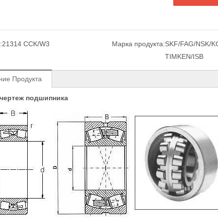
:
21314 CCK/W3
Марка продукта:
SKF/FAG/NSK/K
TIMKEN/ISB
ние Продукта
 чертеж подшипника