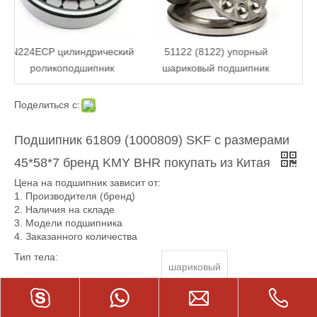
51134 (8134) упорный
шариковый подшипник
кий
51122 (8122) упорный
шариковый подшипник