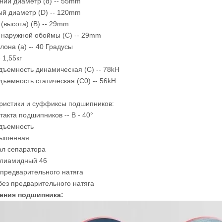
ний диаметр (d) -- 55mm
й диаметр (D) -- 120mm
(высота) (B) -- 29mm
наружной обоймы (C) -- 29mm
лона (a) -- 40 Градусы
 1,55кг
дъемность динамическая (С) -- 78kH
дъемность статическая (С0) -- 56kH
ристики и суффиксы подшипников:
такта подшипников -- B - 40°
дъемность
вышенная
л сепаратора
олиамидный 46
предварительного натяга
 без предварительного натяга
ECP цилиндрический
111205 (1205K) сферический
ения подшипника:
роликоподшипник
шарикоподшипник