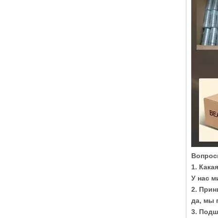
Вопрос
1. Кака
У нас м
2. Прин
да, мы
3. Под