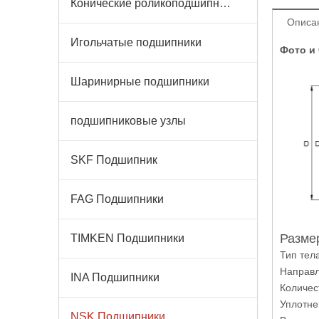
Конические роликоподшипники
Описа
Игольчатые подшипники
Фото и 
Шаринирные подшипники
подшипниковые узлы
SKF Подшипник
FAG Подшипники
Размер
TIMKEN Подшипники
Тип тел
Направл
INA Подшипники
Количес
Уплотне
NSK Подшипники