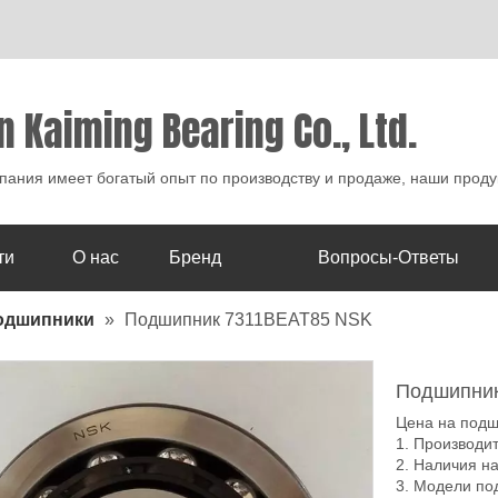
n Kaiming Bearing Co., Ltd.
ания имеет богатый опыт по производству и продаже, наши проду
ти
О нас
Бренд
Вопросы-Ответы
одшипники
»
Подшипник 7311BEAT85 NSK
Подшипни
Цена на подш
1. Производи
2. Наличия н
3. Модели по