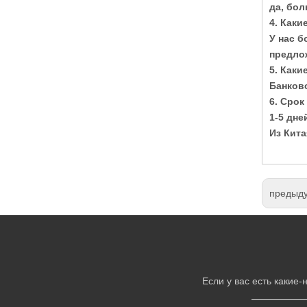
да, бо
4. Каки
У нас б
предло
5. Как
Банковс
6. Срок
1-5 дне
Из Кита
предыд
Если у вас есть какие