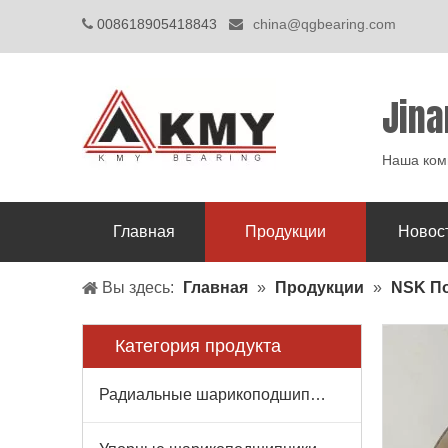
008618905418843
china@qgbearing.com


Jina
Наша комп
Главная
Продукции
Новос
Вы здесь:
Главная
»
Продукции
»
NSK П
Категория продукта
Радиальные шарикоподшипники