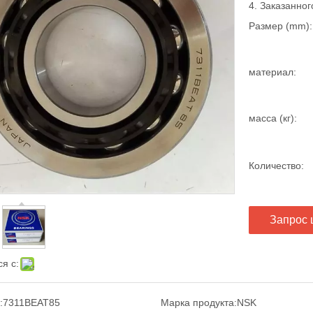
4. Заказанног
Размер (mm):
материал:
масса (кг):
Количество:
Запрос 
я с:
:
7311BEAT85
Марка продукта:
NSK