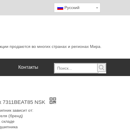
Pусский
кции продаются во многих странах и регионах Мира.
Контакты
к 7311BEAT85 NSK
ипник зависит от:
теля (бренд)
а складе
дшипника