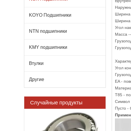
Врутрен
Наружны
Ширина 
KOYO Подшипники
Ширина 
Угол нак
NTN подшипники
Масса --
Грузопо
KMY подшипники
Грузопо
Характе
Втулки
Угол кон
Грузопо
Другие
EA - по
Материа
T85 - п
Символ 
Случайные продукты
Пусто -
N311
Примен