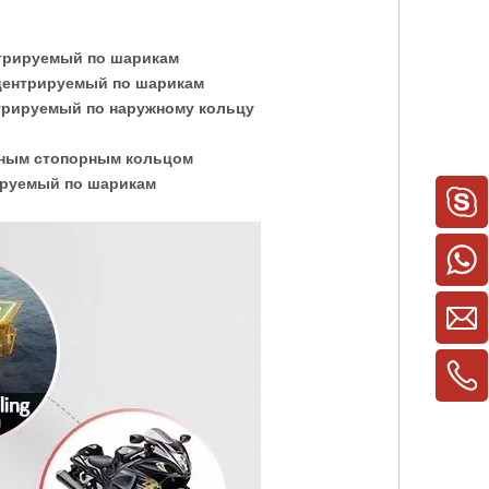
нтрируемый по
шарикам
 центрируемый
по шарикам
нтрируемый по
наруж­ному кольцу
нным
стопорным кольцом
руемый по шарикам