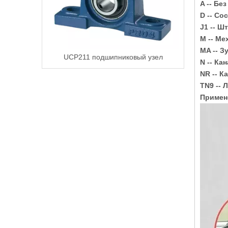
A -- Бе
D -- Со
J1 -- 
M -- М
MA -- 
UCP211 подшипниковый узел
N -- Ка
NR -- К
TN9 -- 
Примен