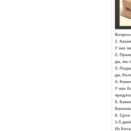
Вопрос
1. Кака
У нас м
2. Прин
да, мы
3. Под
да, бо
4. Каки
У нас б
предло
5. Как
Банковс
6. Срок
1-5 дне
Из Кита