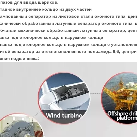
з пазов для ввода шариков.
ставное внутреннее кольцо из двух
частей
Штампованный сепаратор из листовой
стали оконного типа, це
еханически обработанный латунный
сепаратор оконного типа,
Зубчатый механически обработанный
латунный сепаратор, це
навка под стопорное кольцо в
наружном кольце
анавка под стопорное кольцо в
наружном кольце с установле
Литой cепаратор из
стеклонаполненного полиамида 6,6,
центри
ения подшипника: