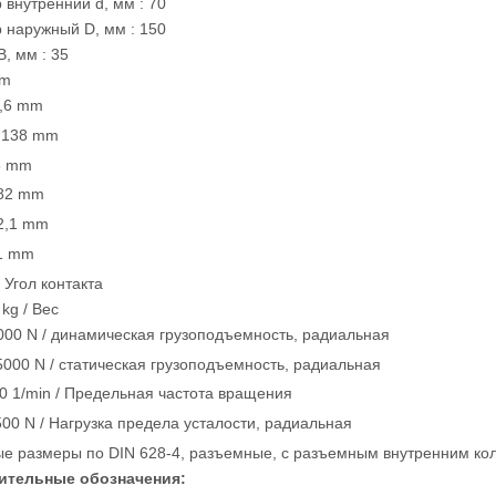
 внутренний d, мм : 70
 наружный D, мм : 150
B, мм : 35
mm
3,6 mm
 138 mm
6 mm
82 mm
2,1 mm
,1 mm
 / Угол контакта
 kg / Вес
000 N / динамическая грузоподъемность, радиальная
5000 N / статическая грузоподъемность, радиальная
0 1/min / Предельная частота вращения
500 N / Нагрузка предела усталости, радиальная
66107) Радиально-упорные
81115 （9115）
е размеры по DIN 628-4, разъемные, с разъемным внутренним ко
арикоподшипники
Упорные цилиндрические
ительные обозначения:
роликоподшипники