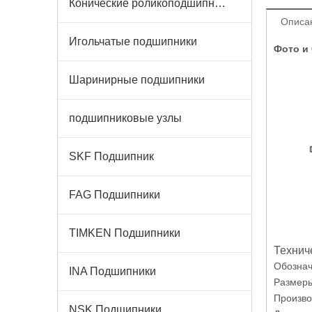
Конические роликоподшипники
Описа
Игольчатые подшипники
Фото и 
Шаринирные подшипники
подшипниковые узлы
SKF Подшипник
FAG Подшипники
TIMKEN Подшипники
Технич
Обознач
INA Подшипники
Размеры
Произво
NSK Подшипники