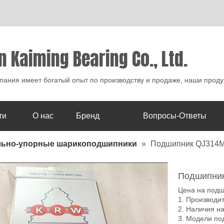
n Kaiming Bearing Co., Ltd.
ания имеет богатый опыт по производству и продаже, наши проду
ти
О нас
Бренд
Вопросы-Ответы
льно-упорные шарикоподшипники
»
Подшипник QJ314
Подшипни
Цена на подш
1. Производи
2. Наличия н
3. Модели по