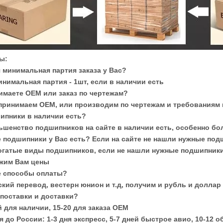
ы:
я минимальная партия заказа у Вас?
инимальная партия - 1шт, если в наличии есть
имаете OEM или заказ по чертежам?
 принимаем OEM, или производим по чертежам и требованиям
шипники в наличии есть?
льшенство подшипников на сайте в наличии есть, особенно б
е подшипники у Вас есть? Если на сайте не нашли нужные под
огатые виды подшипников, если не нашли нужные подшипники,
жим Вам цены
ие способы оплаты?
кий перевод, вестерн юнион и т.д, получим и рубль и доллар
 поставки и доставки?
й для наличии, 15-20 для заказа OEM
я до России: 1-3 дня экспресс, 5-7 дней быстрое авио, 10-12 о