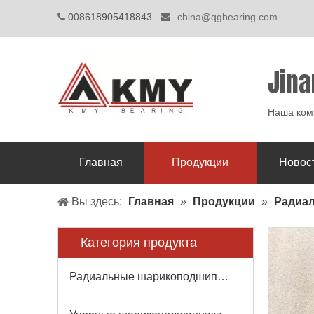
008618905418843
china@qgbearing.com


Jina
Наша комп
Главная
Продукции
Новос
Вы здесь:
Главная
»
Продукции
»
Радиа
Категория продукта
Радиальные шарикоподшипники