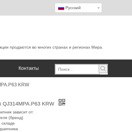
Pусский
кции продаются во многих странах и регионах Мира.
Контакты
MPA.P63 KRW
к QJ314MPA.P63 KRW
ипник зависит от:
теля (бренд)
а складе
дшипника