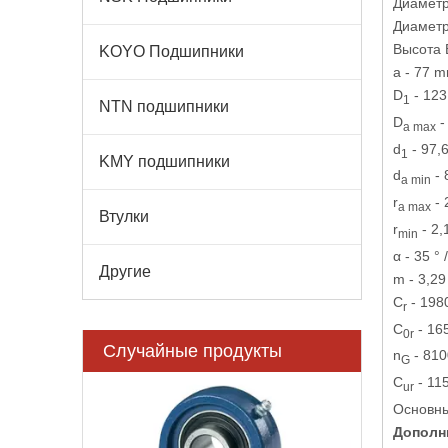
Диаметр
Диаметр
Высота 
KOYO Подшипники
a - 77 
D
- 12
1
NTN подшипники
D
-
a max
d
- 97,
1
KMY подшипники
d
- 
a min
r
- 
a max
Втулки
r
- 2
min
α - 35 °
Другие
m - 3,29
C
- 198
r
C
- 16
0r
Случайные продукты
n
- 810
G
C
- 11
ur
7007 B (
Основны
ш
Дополн