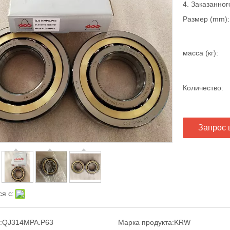
4. Заказанног
Размер (mm):
масса (кг):
Количество:
Запрос 
я с:
:
QJ314MPA.P63
Марка продукта:
KRW