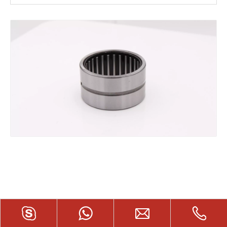
81109 （9109）
Упорные цилиндрические
роликоподшипники