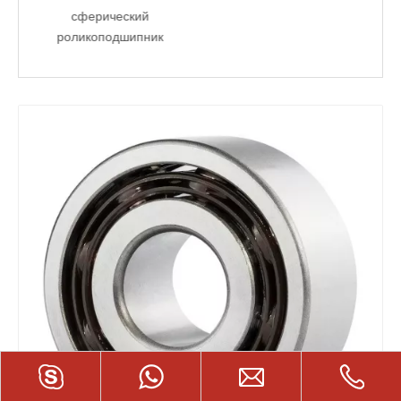
сферический
роликоподшипник