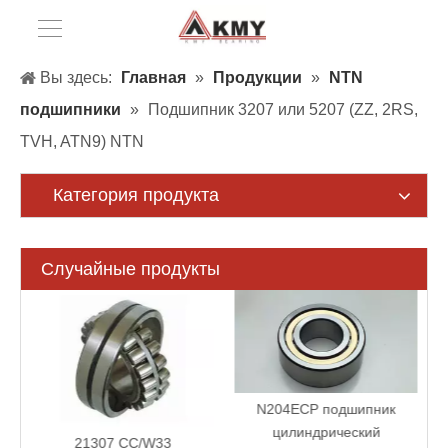
Вы здесь:
Главная
»
Продукции
»
NTN
подшипники
»
Подшипник 3207 или 5207 (ZZ, 2RS,
TVH, ATN9) NTN
Категория продукта
Случайные продукты
N204ECP подшипник
цилиндрический
21307 CC/W33