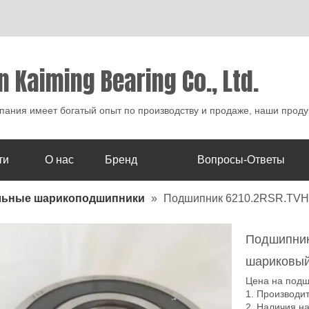
n Kaiming Bearing Co., Ltd.
ания имеет богатый опыт по производству и продаже, наши проду
ти
О нас
Бренд
Вопросы-Ответы
льные шарикоподшипники
»
Подшипник 6210.2RSR.TVH
Подшипник
шариковы
Цена на подш
1. Производи
2. Наличия н