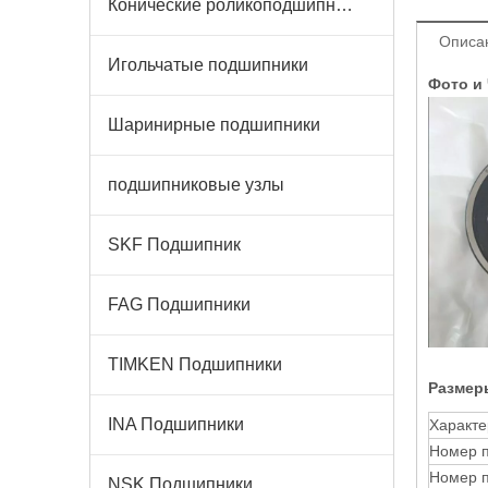
Конические роликоподшипники
Описа
Игольчатые подшипники
Фото и
Шаринирные подшипники
подшипниковые узлы
SKF Подшипник
FAG Подшипники
TIMKEN Подшипники
Размер
INA Подшипники
Характе
Номер 
Номер п
NSK Подшипники