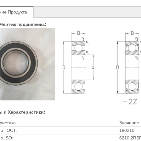
ние Продукта
 Чертеж подшипника:
ы и Характеристики:
ристика
Значение
по ГОСТ:
180210
о ISO:
6210 2RS