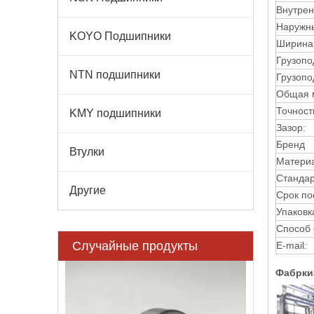
Внутрен
Наружны
KOYO Подшипники
Ширина
Грузопо
NTN подшипники
Грузопо
Общая 
Точност
KMY подшипники
Зазор:
Бренд
Втулки
Матери
Стандар
Другие
Срок по
Упаковк
Способ 
Случайные продукты
E-mail:
1204 сфер
Фабрки