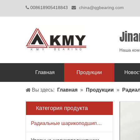
008618905418843
china@qgbearing.com


Jina
Наша комп
Главная
Продукции
Новос
Вы здесь:
Главная
»
Продукции
»
Радиа
Категория продукта
Радиальные шарикоподшипники