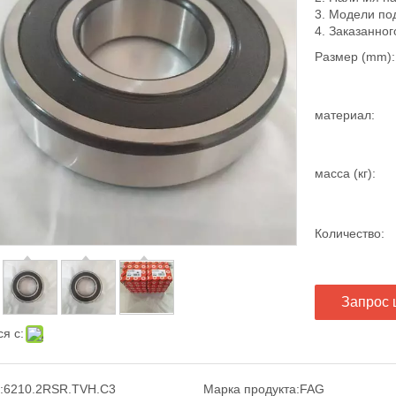
3. Модели по
4. Заказанног
Размер (mm):
материал:
масса (кг):
Количество:
Запрос 
я с:
:
6210.2RSR.TVH.C3
Марка продукта:
FAG