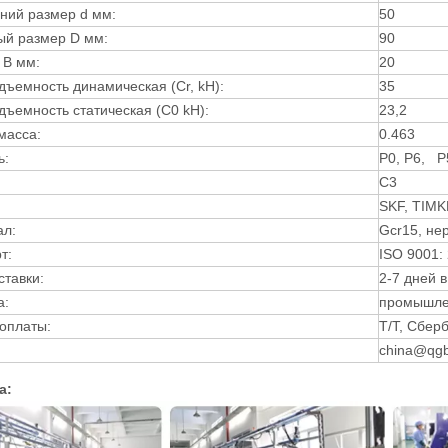
ний размер d мм:
50
й размер D мм:
90
 B мм:
20
дъемность динамическая (Сr, kH):
35
дъемность статическая (C0 kH):
23,2
масса:
0.463
ь:
P0, P6, P
C3
SKF, TIMK
ал:
Gcr15, не
т:
ISO 9001:
ставки:
2-7 дней 
а:
промышле
оплаты:
T/T, Сбер
china@qgb
ический шарикоподшипник
UCP318（UC318+P318）
а:
подшипниковый узел