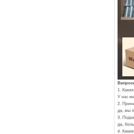
Вапрос
1. Кака
У нас м
2. Прин
да, мы 
3. Подш
да, бол
4. Каки