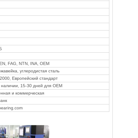
5
EN, FAG, NTN, INA, OEM
ржавейка, углеродистая сталь
 2000, Европейский стандарт
в наличии, 15-30 дней для OEM
нная и коммерческая
банк
earing.com
51105 (8105) упорный шариковый
81102 （
подшипник
Упорные цили
роликопод