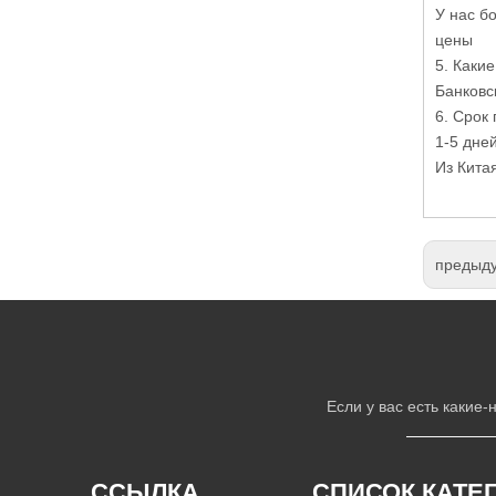
У нас б
цены
5. Каки
Банковс
6. Срок 
1-5 дне
Из Кита
предыд
Если у вас есть какие
ССЫЛКА
СПИСОК КАТЕ