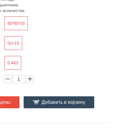
дшипника
о количества
50*90*20
Gcr15
0.463
цены
Добавить в корзину