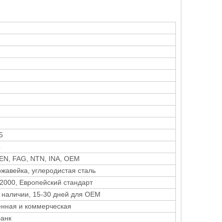
5
4
EN, FAG, NTN, INA, OEM
ржавейка, углеродистая сталь
 2000, Европейский стандарт
51130 (8130) упорный шариковый
51134 (8134) упо
в наличии, 15-30 дней для OEM
подшипник
подши
нная и коммерческая
банк