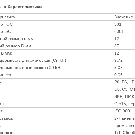
ы и Характеристики:
ристика
Значение
по ГОСТ:
301
о ISO:
6301
ний размер d мм:
12
й размер D мм:
37
 B мм:
12
дъемность динамическая (Сr, kH):
9.72
дъемность статическая (C0 kH):
5.08
масса:
0.06
ь:
P0, P6, P
C0, C3, C
SKF, TIMK
ал:
Gcr15, не
т:
ISO 9001:
 аналог106 Подшипник
111207 (1207K) сферический
ставки:
2-7 дней 
шарикоподшипник
а:
промышле
оплаты:
T/T, Сбер