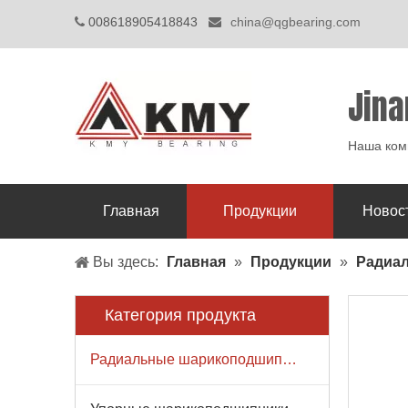
008618905418843
china@qgbearing.com


Jina
Наша комп
Главная
Продукции
Новос
Вы здесь:
Главная
»
Продукции
»
Радиа
Категория продукта
Радиальные шарикоподшипники