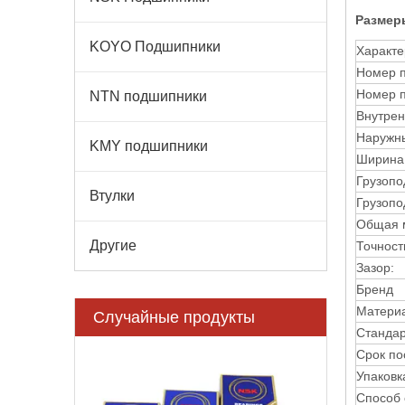
Размер
KOYO Подшипники
Характе
Номер 
Номер п
NTN подшипники
Внутрен
Наружны
KMY подшипники
Ширина
Грузопо
Втулки
Грузопо
Общая 
Другие
Точност
Зазор:
Бренд
Матери
Случайные продукты
Стандар
6006,
Срок по
Упаковк
Способ 