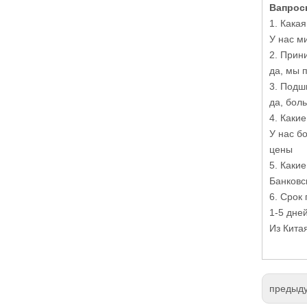
Вапрос
1. Кака
У нас м
2. Прин
да, мы 
3. Подш
да, бол
4. Каки
У нас б
цены
5. Каки
Банковс
6. Срок 
1-5 дне
Из Кита
предыд