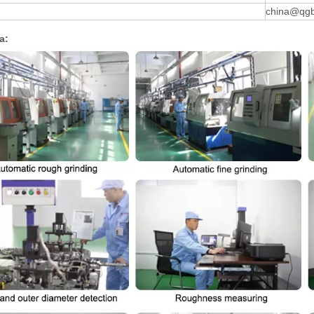
china@qgb
а: