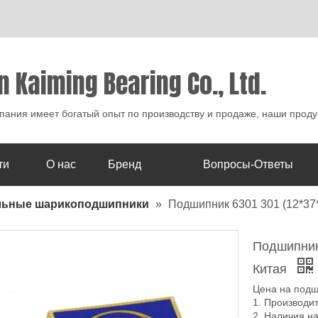
n Kaiming Bearing Co., Ltd.
ания имеет богатый опыт по производству и продаже, наши проду
ти
О нас
Бренд
Вопросы-Ответы
льные шарикоподшипники
»
Подшипник 6301 301 (12*37
Подшипник
Китая
Цена на подш
1. Производи
2. Наличия н