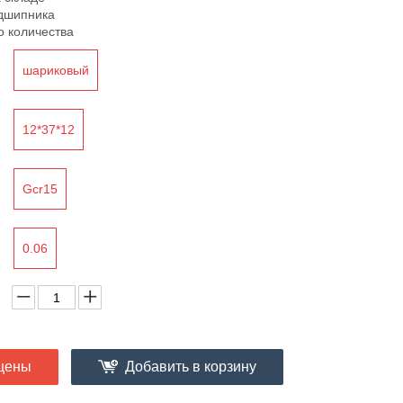
дшипника
о количества
шариковый
12*37*12
Gcr15
0.06
цены
Добавить в корзину