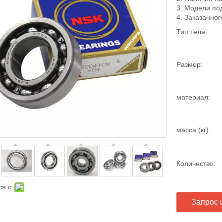
3. Модели по
4. Заказанног
Тип тела:
Размер:
материал:
масса (кг):
Количество:
я с:
Запрос 