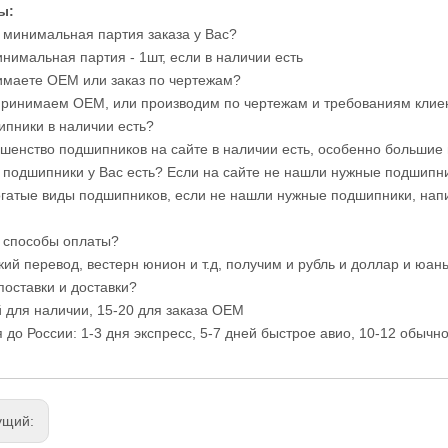
ы:
я минимальная партия заказа у Вас?
инимальная партия - 1шт, если в наличии есть
имаете OEM или заказ по чертежам?
принимаем OEM, или производим по чертежам и требованиям клие
ипники в наличии есть?
ьшенство подшипников на сайте в наличии есть, особенно большие
е подшипники у Вас есть? Если на сайте не нашли нужные подшипни
огатые виды подшипников, если не нашли нужные подшипники, нап
е способы оплаты?
кий перевод, вестерн юнион и т.д, получим и рубль и доллар и юан
поставки и доставки?
й для наличии, 15-20 для заказа OEM
я до России: 1-3 дня экспресс, 5-7 дней быстрое авио, 10-12 обычно
ущий: